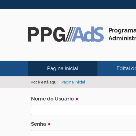
Programa
Administ
N
Página Inicial
Edital 
a
v
Você está aqui:
Página Inicial
e
g
Nome do Usuário
a
ç
Senha
ã
o